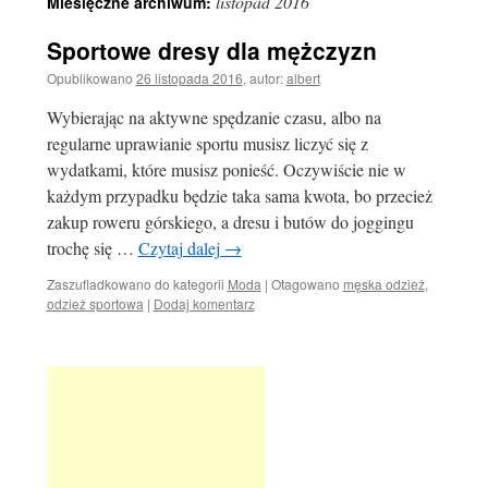
listopad 2016
Miesięczne archiwum:
Sportowe dresy dla mężczyzn
Opublikowano
26 listopada 2016
,
autor:
albert
Wybierając na aktywne spędzanie czasu, albo na
regularne uprawianie sportu musisz liczyć się z
wydatkami, które musisz ponieść. Oczywiście nie w
każdym przypadku będzie taka sama kwota, bo przecież
zakup roweru górskiego, a dresu i butów do joggingu
trochę się …
Czytaj dalej
→
Zaszufladkowano do kategorii
Moda
|
Otagowano
męska odzież
,
odzież sportowa
|
Dodaj komentarz