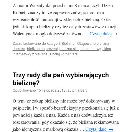
Za nami Walentynki, przed nami 8 marca, czyli Dzień
Kobiet, znaczy to, że zapewne znów, jak co roku
wzrośnie ilość transakcji w sklepach z bielizną. O ile
jednak kupno bielizny czy też całych zestawów z okazji
Walentynek mogło dotyczyć zarówno …
Czytaj dalej
→
Zaszufladkowano do kategorii
Bielizna
|
Otagowano
bielizna
damska
,
bielizna na prezent
,
bielizna sklep internetowy
,
sklep
internetowy z bielizną
|
Dodaj komentarz
Trzy rady dla pań wybierających
bieliznę?
Opublikowano
15 listopada 2013
,
autor:
albert
O tym, że zakup bielizny nie może być dokonywany w
pośpiechu i w sposób bezrefleksyjny przekonała się już z
pewnością każda z nas. Każda z nas doświadczyła też
rozczarowania, gdy okazało się, że bielizna reklamowana
jako identyczna z markową okazała …
Czytaj dalej
→