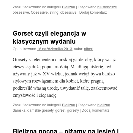
Zaszufladkowano do kategorii
Bielizna
|
Otagowano
biustonosze
obsessive
,
Obsessive
,
stringi obsessive
|
Dodaj komentarz
Gorset czyli elegancja w
klasycznym wydaniu
Opublikowano
18 października 2013
,
autor:
albert
Gorsety są elementem damskiej garderoby, który wciąż
cieszy się dużą popularnością. Ma długą historię, był
używany już w XV wieku, jednak wciąż bywa bardzo
stylowym rozwiązaniem dla kobiet, które pragną
podkreślić własną urodę, uwydatnić talię, zaakcentować
zmysłowość i elegancję.
Zaszufladkowano do kategorii
Bielizna
|
Otagowano
bielizna
damska
,
damskie gorsety
,
gorset
,
gorsety
|
Dodaj komentarz
Bielizna nocna – piżamy na jesień i