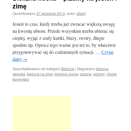
zimę
Opublikowano
27 września 2013
,
autor:
albert
Jesień to czas, kiedy trzeba już zwracać większą uwagę
na kwestię ubioru. Przede wszystkim trzeba ubierać się
cieplej, wyjąć z szafy kurtki, bluzy, swetry, długie
spodnie itp. Oprócz tego ważne jest też to, by właściwie
przygotowywać się do codziennych sytuacji. …
Czytaj
dalej
→
Zaszufladkowano do kategorii
Bielizna
|
Otagowano
bielizna
damska
,
bielizna na zimę
,
bielizna nocna
,
piżama
,
piżamy
|
Dodaj
komentarz